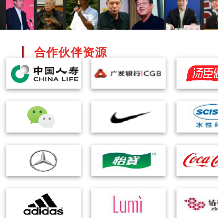
合作伙伴资源