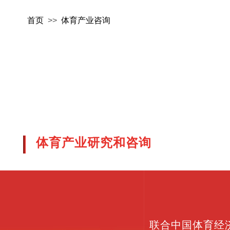
首页
>>
体育产业咨询
体育产业研究和咨询
联合中国体育经