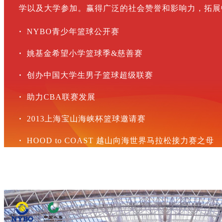
学以及大学参加。
赢得广泛的社会赞誉和影响力，拓展
·
NYBO青少年篮球公开赛
张 镇 麟
·
姚基金希望小学篮球季&慈善赛
中国男篮国家队成员
·
创办中国大学生男子篮球超级联赛
CBA上海男篮锋线悍将
·
助力CBA联赛发展
·
2013上海宝山海峡杯篮球邀请赛
·
HOOD to COAST 越山向海
世界马拉松接力赛之母
......
邹 雨 宸
中国男篮国家队成员