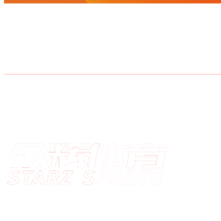
北京冬奥女子单人滑选手
首页
关于best365
运动员经纪
张 新 军
中国高尔夫领军人物
北京
光辉国际巡回赛会员
联系我们
邮箱